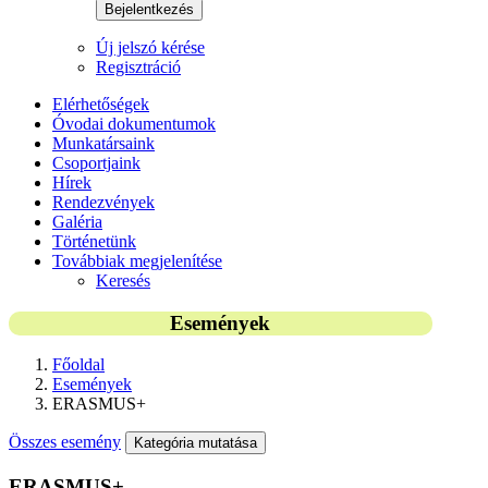
Bejelentkezés
Új jelszó kérése
Regisztráció
Elérhetőségek
Óvodai dokumentumok
Munkatársaink
Csoportjaink
Hírek
Rendezvények
Galéria
Történetünk
Továbbiak megjelenítése
Keresés
Események
Főoldal
Események
ERASMUS+
Összes esemény
Kategória mutatása
ERASMUS+