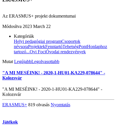
Az ERASMUS+ projekt dokumentumai
Módosítva
2023 March 22
Kategóriák
Helyi pedagógiai program
Csoportok
névsora
Projektek
Fenntartó
TehetségPont
Honlaphoz
tartozó...
Ovi Foci
Óvodai rendezvények
Mutat
Legújabb
Legolvasottabb
"A MI MESÉINK! - 2020-1-HU01-KA229-078644" -
Kolozsvár
"A MI MESÉINK! - 2020-1-HU01-KA229-078644" -
Kolozsvár
ERASMUS+
819 olvasás
Nyomtatás
Játékok