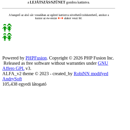
a
LEJÁTSZÁS/SZÜNET
gombra kattintva.
A hangerő az alsó sáv vonalában az egérrel kattintva növelhető/csökkenthető, amikor a
kurzor az ew-resize
alakot veszi fel.
Powered by
PHPFusion
. Copyright © 2026 PHP Fusion Inc.
Released as free software without warranties under
GNU
Affero GPL
v3.
ALFA_v2 theme © 2023 - created_by
RobiNN modifyed
AndrySoft
105,438 egyedi látogató