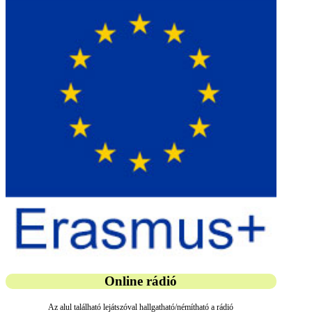
Online rádió
Az alul található lejátszóval hallgatható/némítható a rádió