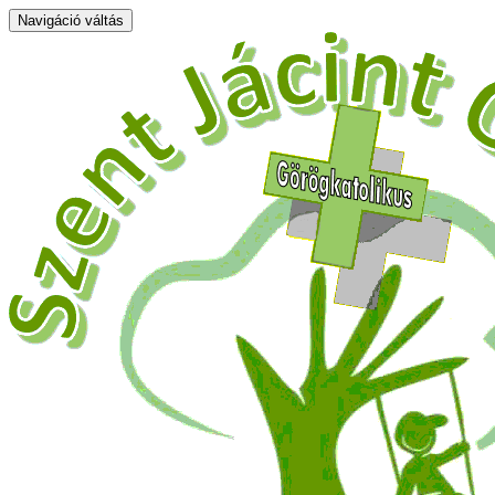
Navigáció váltás