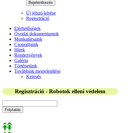
Bejelentkezés
Új jelszó kérése
Regisztráció
Elérhetőségek
Óvodai dokumentumok
Munkatársaink
Csoportjaink
Hírek
Rendezvények
Galéria
Történetünk
Továbbiak megjelenítése
Keresés
Regisztráció - Robotok elleni védelem
Folytatás