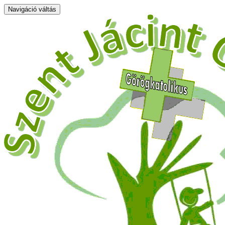
Navigáció váltás