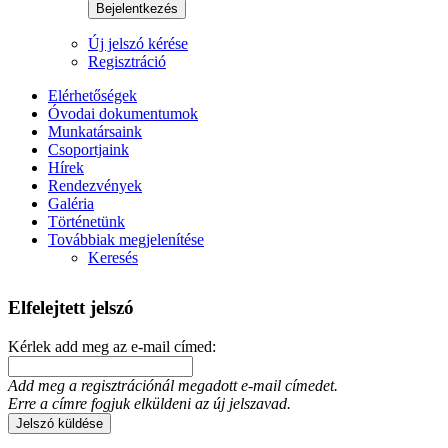
Bejelentkezés
Új jelszó kérése
Regisztráció
Elérhetőségek
Óvodai dokumentumok
Munkatársaink
Csoportjaink
Hírek
Rendezvények
Galéria
Történetünk
Továbbiak megjelenítése
Keresés
Elfelejtett jelszó
Kérlek add meg az e-mail címed:
Add meg a regisztrációnál megadott e-mail címedet.
Erre a címre fogjuk elküldeni az új jelszavad.
Jelszó küldése