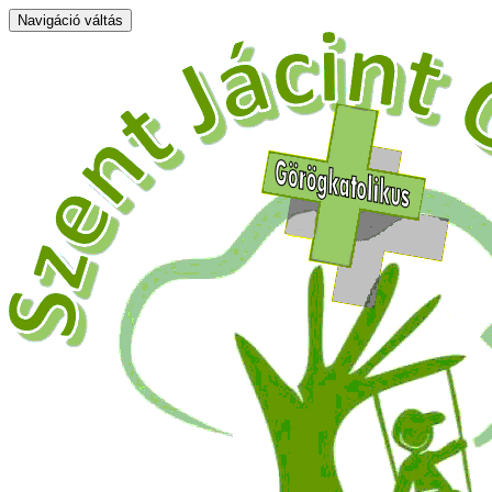
Navigáció váltás