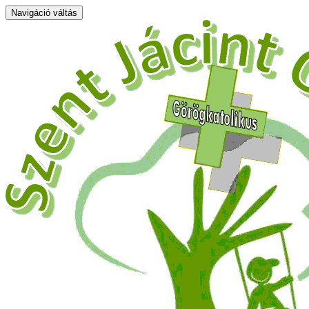
Navigáció váltás