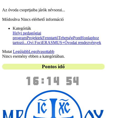
Az óvoda csoprtjaiba járók névsorai...
Módosítva
Nincs elérhető információ
Kategóriák
Helyi pedagógiai
program
Projektek
Fenntartó
TehetségPont
Honlaphoz
tartozó...
Ovi Foci
ERASMUS+
Óvodai rendezvények
Mutat
Legújabb
Legolvasottabb
Nincs esemény ebben a kategóriában.
Pontos idő
16:14 54