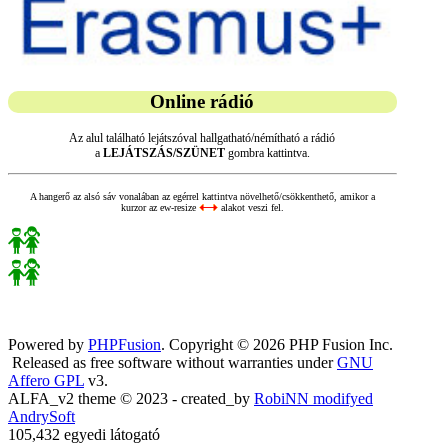
Online rádió
Az alul található lejátszóval hallgatható/némítható a rádió
a
LEJÁTSZÁS/SZÜNET
gombra kattintva.
A hangerő az alsó sáv vonalában az egérrel kattintva növelhető/csökkenthető, amikor a
kurzor az ew-resize
alakot veszi fel.
Powered by
PHPFusion
. Copyright © 2026 PHP Fusion Inc.
Released as free software without warranties under
GNU
Affero GPL
v3.
ALFA_v2 theme © 2023 - created_by
RobiNN modifyed
AndrySoft
105,432 egyedi látogató