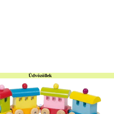
Üdvözöllek