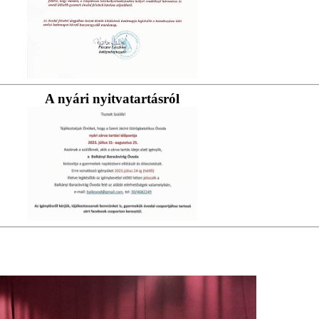
A nyári nyitvatartásról