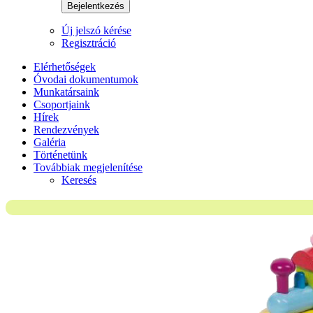
Bejelentkezés
Új jelszó kérése
Regisztráció
Elérhetőségek
Óvodai dokumentumok
Munkatársaink
Csoportjaink
Hírek
Rendezvények
Galéria
Történetünk
Továbbiak megjelenítése
Keresés