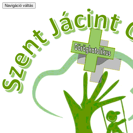
Navigáció váltás