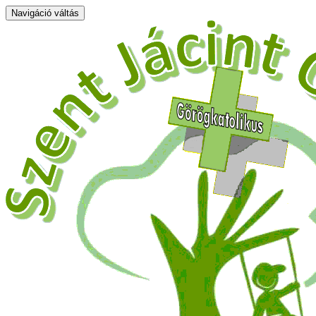
Navigáció váltás