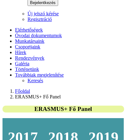
Bejelentkezés
Új jelszó kérése
Regisztráció
Elérhetőségek
Óvodai dokumentumok
Munkatársaink
Csoportjaink
Hírek
Rendezvények
Galéria
Történetünk
Továbbiak megjelenítése
Keresés
Főoldal
ERASMUS+ Fő Panel
ERASMUS+ Fő Panel
2017
2018
2019