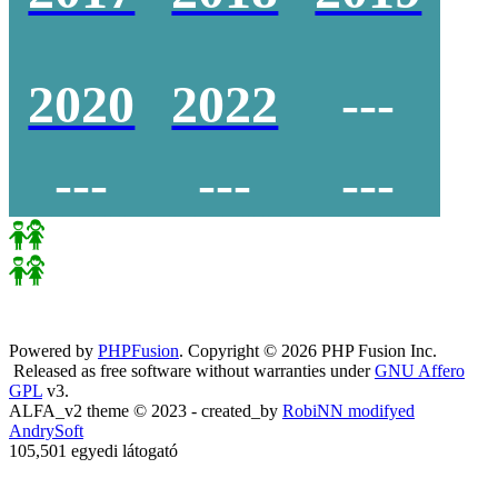
2020
2022
---
---
---
---
Powered by
PHPFusion
. Copyright © 2026 PHP Fusion Inc.
Released as free software without warranties under
GNU Affero
GPL
v3.
ALFA_v2 theme © 2023 - created_by
RobiNN modifyed
AndrySoft
105,501 egyedi látogató