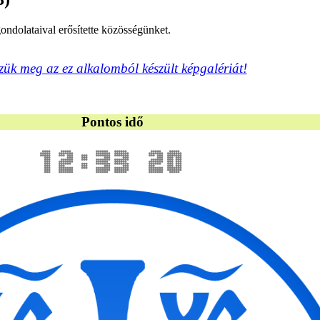
gondolataival erősítette közösségünket.
zük meg az ez alkalomból készült képgalériát!
Pontos idő
12:33 21