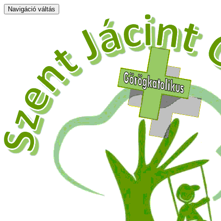
Navigáció váltás