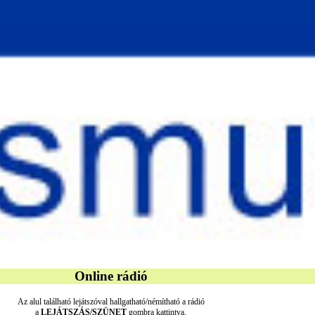
Online rádió
Az alul található lejátszóval hallgatható/némítható a rádió
a
LEJÁTSZÁS/SZÜNET
gombra kattintva.