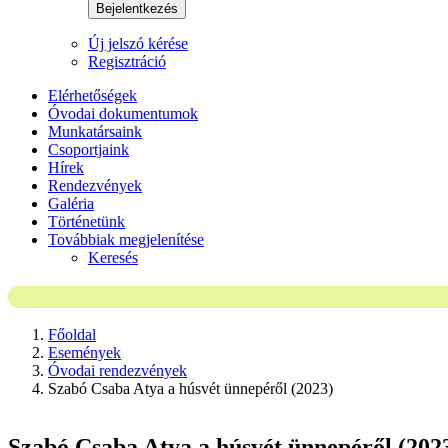
Bejelentkezés
Új jelszó kérése
Regisztráció
Elérhetőségek
Óvodai dokumentumok
Munkatársaink
Csoportjaink
Hírek
Rendezvények
Galéria
Történetünk
Továbbiak megjelenítése
Keresés
Főoldal
Események
Óvodai rendezvények
Szabó Csaba Atya a húsvét ünnepéről (2023)
Szabó Csaba Atya a húsvét ünnepéről (202